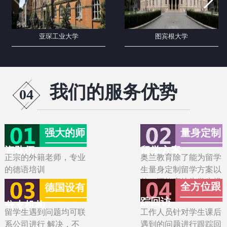
亚琛工业大学
图宾根大学
我们的服务优势
04
强大的师
量身定制
资队伍
留学方案
正宗的外籍老师，专业
奥兰教育除了能为留学
的德语培训
生量身定制留学方案以
外，还能直接为学生提
全方位跟
德国设有
供专业的语言课程培训
踪回访
分支机构
留学生遇到问题均可联
工作人员针对学生课后
系公司进行 解决，不
遇到的问题进行跟踪回