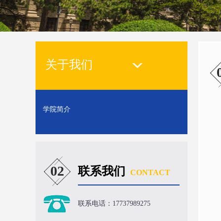
关于我们
学院简介
02
联系我们
CONTACT
联系电话：17737989275
US