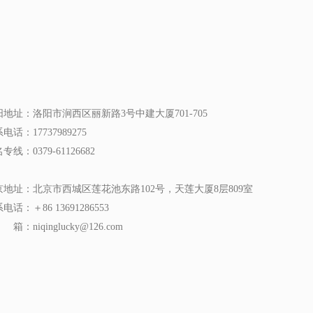
阳地址：洛阳市涧西区丽新路3号中建大厦701-705
电话：17737989275
专线：0379-61126682
京地址：北京市西城区莲花池东路102号，天莲大厦8层809室
电话：＋86 13691286553
箱：niqinglucky@126.com