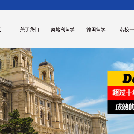
页
关于我们
奥地利留学
德国留学
名校一