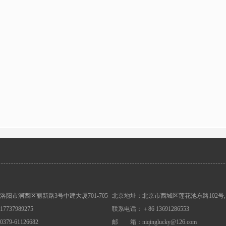
洛阳市涧西区丽新路3号中建大厦701-705
北京地址：北京市西城区莲花池东路102号,
737989275
联系电话：＋86 13691286553
79-61126682
邮 箱：niqinglucky@126.com