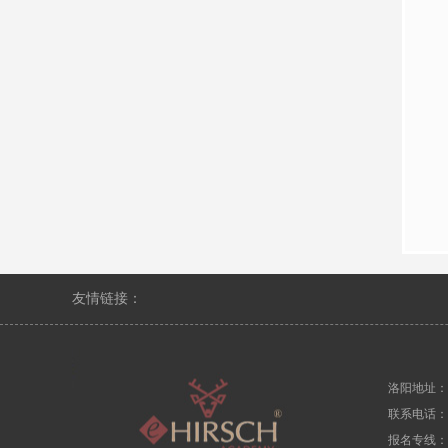
友情链接：
洛阳地址：
联系电话：17
报名专线：03